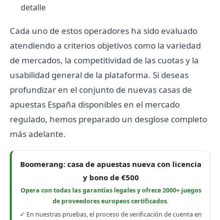
detalle
Cada uno de estos operadores ha sido evaluado
atendiendo a criterios objetivos como la variedad
de mercados, la competitividad de las cuotas y la
usabilidad general de la plataforma. Si deseas
profundizar en el conjunto de nuevas casas de
apuestas España disponibles en el mercado
regulado, hemos preparado un desglose completo
más adelante.
Boomerang: casa de apuestas nueva con licencia
y bono de €500
Opera con todas las garantías legales y ofrece 2000+ juegos
de proveedores europeos certificados.
✓ En nuestras pruebas, el proceso de verificación de cuenta en