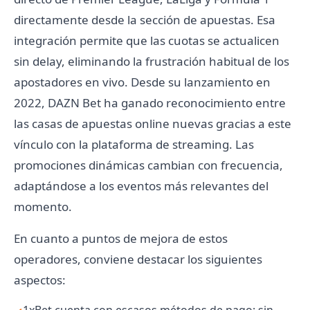
directamente desde la sección de apuestas. Esa
integración permite que las cuotas se actualicen
sin delay, eliminando la frustración habitual de los
apostadores en vivo. Desde su lanzamiento en
2022, DAZN Bet ha ganado reconocimiento entre
las casas de apuestas online nuevas gracias a este
vínculo con la plataforma de streaming. Las
promociones dinámicas cambian con frecuencia,
adaptándose a los eventos más relevantes del
momento.
En cuanto a puntos de mejora de estos
operadores, conviene destacar los siguientes
aspectos: