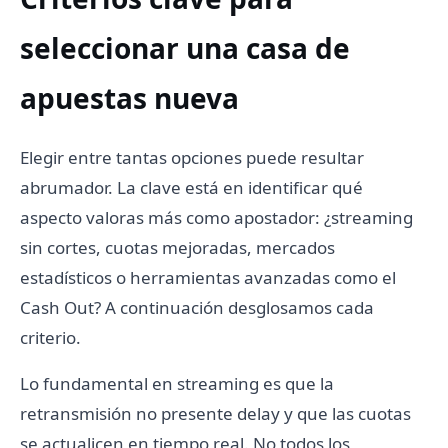
seleccionar una casa de
apuestas nueva
Elegir entre tantas opciones puede resultar
abrumador. La clave está en identificar qué
aspecto valoras más como apostador: ¿streaming
sin cortes, cuotas mejoradas, mercados
estadísticos o herramientas avanzadas como el
Cash Out? A continuación desglosamos cada
criterio.
Lo fundamental en streaming es que la
retransmisión no presente delay y que las cuotas
se actualicen en tiempo real. No todos los