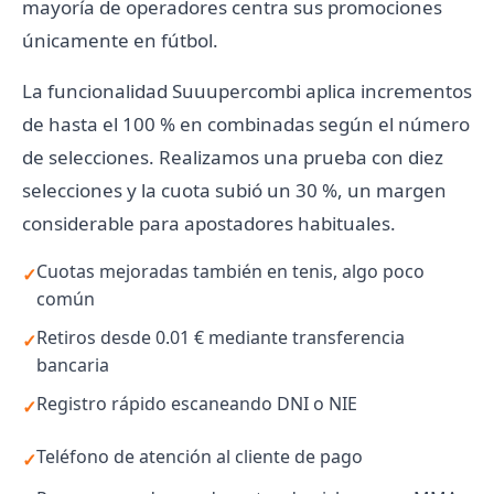
mayoría de operadores centra sus promociones
únicamente en fútbol.
La funcionalidad Suuupercombi aplica incrementos
de hasta el 100 % en combinadas según el número
de selecciones. Realizamos una prueba con diez
selecciones y la cuota subió un 30 %, un margen
considerable para apostadores habituales.
Cuotas mejoradas también en tenis, algo poco
común
Retiros desde 0.01 € mediante transferencia
bancaria
Registro rápido escaneando DNI o NIE
Teléfono de atención al cliente de pago