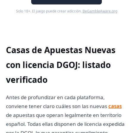
Solo 18+. El juego puede crear adicción.
BeGambleAware.org
Casas de Apuestas Nuevas
con licencia DGOJ: listado
verificado
Antes de profundizar en cada plataforma,
conviene tener claro cuáles son las nuevas
casas
de apuestas que operan legalmente en territorio
español. Todas ellas disponen de licencia expedida
por la DGOJ, lo que garantiza cumplimiento