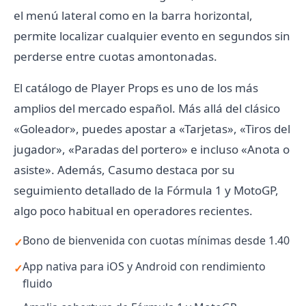
el menú lateral como en la barra horizontal,
permite localizar cualquier evento en segundos sin
perderse entre cuotas amontonadas.
El catálogo de Player Props es uno de los más
amplios del mercado español. Más allá del clásico
«Goleador», puedes apostar a «Tarjetas», «Tiros del
jugador», «Paradas del portero» e incluso «Anota o
asiste». Además, Casumo destaca por su
seguimiento detallado de la Fórmula 1 y MotoGP,
algo poco habitual en operadores recientes.
Bono de bienvenida con cuotas mínimas desde 1.40
App nativa para iOS y Android con rendimiento
fluido