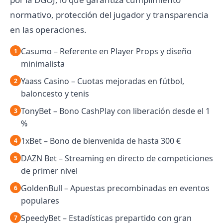
normativo, protección del jugador y transparencia
en las operaciones.
Casumo – Referente en Player Props y diseño
minimalista
Yaass Casino – Cuotas mejoradas en fútbol,
baloncesto y tenis
TonyBet – Bono CashPlay con liberación desde el 1
%
1xBet – Bono de bienvenida de hasta 300 €
DAZN Bet – Streaming en directo de competiciones
de primer nivel
GoldenBull – Apuestas precombinadas en eventos
populares
SpeedyBet – Estadísticas prepartido con gran