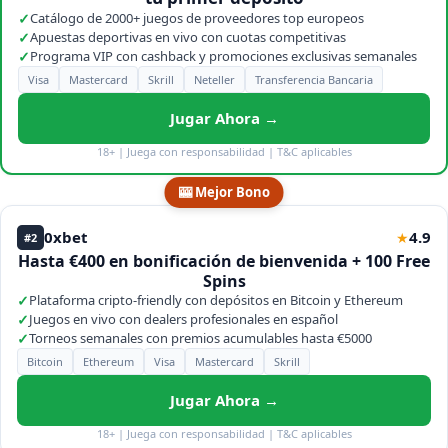
✓
Catálogo de 2000+ juegos de proveedores top europeos
✓
Apuestas deportivas en vivo con cuotas competitivas
✓
Programa VIP con cashback y promociones exclusivas semanales
Visa
Mastercard
Skrill
Neteller
Transferencia Bancaria
Jugar Ahora →
18+ | Juega con responsabilidad | T&C aplicables
🎰 Mejor Bono
0xbet
4.9
★
#2
Hasta €400 en bonificación de bienvenida + 100 Free
Spins
✓
Plataforma cripto-friendly con depósitos en Bitcoin y Ethereum
✓
Juegos en vivo con dealers profesionales en español
✓
Torneos semanales con premios acumulables hasta €5000
Bitcoin
Ethereum
Visa
Mastercard
Skrill
Jugar Ahora →
18+ | Juega con responsabilidad | T&C aplicables