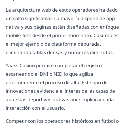
La arquitectura web de estos operadores ha dado
un salto significativo. La mayoría dispone de app
nativa y sus páginas están diseñadas con enfoque
mobile-first desde el primer momento. Casumo es
el mejor ejemplo de plataforma depurada,
eliminando tablas densas y números diminutos.
Yaass Casino permite completar el registro
escaneando el DNI o NIE, lo que agiliza
enormemente el proceso de alta. Este tipo de
innovaciones evidencia el interés de las casas de
apuestas deportivas nuevas por simplificar cada
interacción con el usuario.
Competir con los operadores históricos en fútbol o