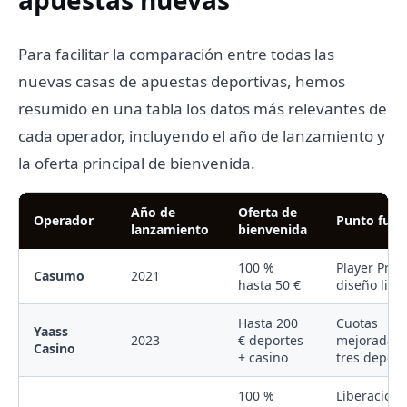
apuestas nuevas
Para facilitar la comparación entre todas las
nuevas casas de apuestas deportivas, hemos
resumido en una tabla los datos más relevantes de
cada operador, incluyendo el año de lanzamiento y
la oferta principal de bienvenida.
Año de
Oferta de
Operador
Punto fuer
lanzamiento
bienvenida
100 %
Player Prop
Casumo
2021
hasta 50 €
diseño limp
Hasta 200
Cuotas
Yaass
2023
€ deportes
mejoradas 
Casino
+ casino
tres deport
100 %
Liberación