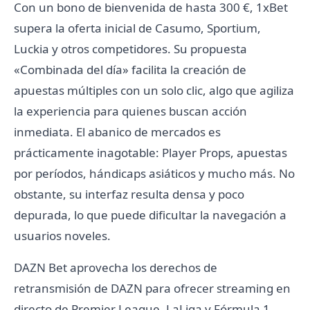
Con un bono de bienvenida de hasta 300 €, 1xBet
supera la oferta inicial de Casumo, Sportium,
Luckia y otros competidores. Su propuesta
«Combinada del día» facilita la creación de
apuestas múltiples con un solo clic, algo que agiliza
la experiencia para quienes buscan acción
inmediata. El abanico de mercados es
prácticamente inagotable: Player Props, apuestas
por períodos, hándicaps asiáticos y mucho más. No
obstante, su interfaz resulta densa y poco
depurada, lo que puede dificultar la navegación a
usuarios noveles.
DAZN Bet aprovecha los derechos de
retransmisión de DAZN para ofrecer streaming en
directo de Premier League, LaLiga y Fórmula 1