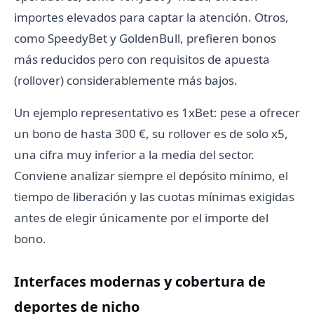
importes elevados para captar la atención. Otros,
como SpeedyBet y GoldenBull, prefieren bonos
más reducidos pero con requisitos de apuesta
(rollover) considerablemente más bajos.
Un ejemplo representativo es 1xBet: pese a ofrecer
un bono de hasta 300 €, su rollover es de solo x5,
una cifra muy inferior a la media del sector.
Conviene analizar siempre el depósito mínimo, el
tiempo de liberación y las cuotas mínimas exigidas
antes de elegir únicamente por el importe del
bono.
Interfaces modernas y cobertura de
deportes de nicho