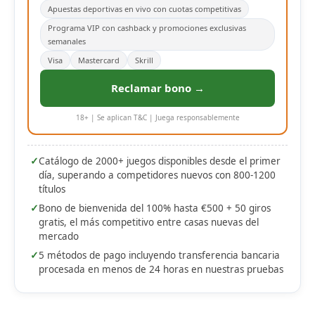
Apuestas deportivas en vivo con cuotas competitivas
Programa VIP con cashback y promociones exclusivas
semanales
Visa
Mastercard
Skrill
Reclamar bono →
18+ | Se aplican T&C | Juega responsablemente
✓
Catálogo de 2000+ juegos disponibles desde el primer
día, superando a competidores nuevos con 800-1200
títulos
✓
Bono de bienvenida del 100% hasta €500 + 50 giros
gratis, el más competitivo entre casas nuevas del
mercado
✓
5 métodos de pago incluyendo transferencia bancaria
procesada en menos de 24 horas en nuestras pruebas