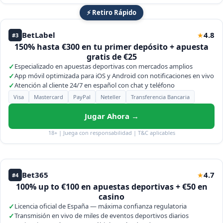
⚡ Retiro Rápido
BetLabel
4.8
★
#3
150% hasta €300 en tu primer depósito + apuesta
gratis de €25
✓
Especializado en apuestas deportivas con mercados amplios
✓
App móvil optimizada para iOS y Android con notificaciones en vivo
✓
Atención al cliente 24/7 en español con chat y teléfono
Visa
Mastercard
PayPal
Neteller
Transferencia Bancaria
Jugar Ahora →
18+ | Juega con responsabilidad | T&C aplicables
Bet365
4.7
★
#4
100% up to €100 en apuestas deportivas + €50 en
casino
✓
Licencia oficial de España — máxima confianza regulatoria
✓
Transmisión en vivo de miles de eventos deportivos diarios